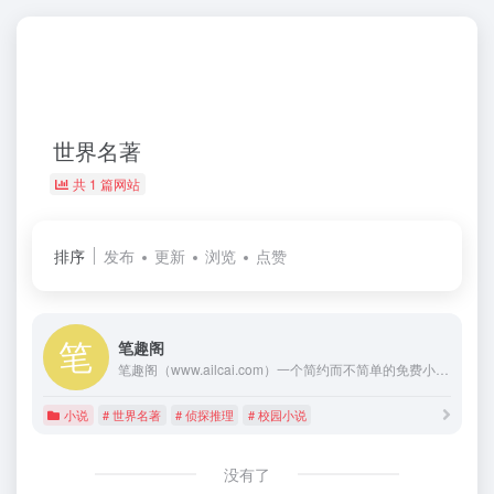
世界名著
共 1 篇网站
排序
发布
更新
浏览
点赞
笔趣阁
笔趣阁（www.ailcai.com）一个简约而不简单的免费小说阅读网站,友好地兼容电脑、平板、手机等平台，为用户免费提供高质量的小说最新章节的阅读，精校章节,打造一个纯净无弹窗的小说阅读网站.方便您随时随地享受美妙的阅读时光。
小说
# 世界名著
# 侦探推理
# 校园小说
没有了