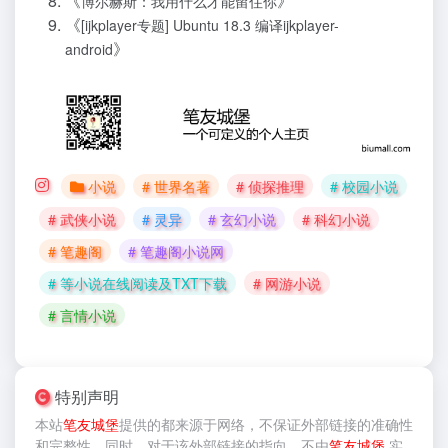
《
》
博尔赫斯：我用什么才能留住你
《
[ijkplayer专题] Ubuntu 18.3 编译ijkplayer-
》
android
小说
# 世界名著
# 侦探推理
# 校园小说
# 武侠小说
# 灵异
# 玄幻小说
# 科幻小说
# 笔趣阁
# 笔趣阁小说网
# 等小说在线阅读及TXT下载
# 网游小说
# 言情小说
特别声明
本站
笔友城堡
提供的
都来源于网络，不保证外部链接的准确性
和完整性，同时，对于该外部链接的指向，不由
笔友城堡
实