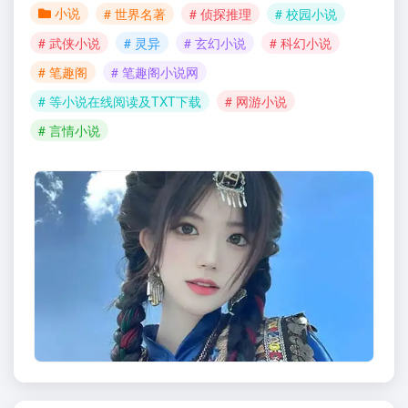
小说
# 世界名著
# 侦探推理
# 校园小说
# 武侠小说
# 灵异
# 玄幻小说
# 科幻小说
# 笔趣阁
# 笔趣阁小说网
# 等小说在线阅读及TXT下载
# 网游小说
# 言情小说