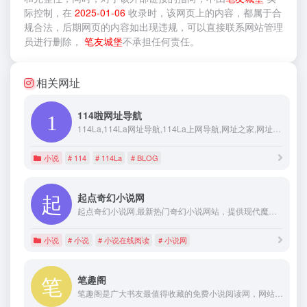
际控制，在
2025-01-06
收录时，该网页上的内容，都属于合
规合法，后期网页的内容如出现违规，可以直接联系网站管理
员进行删除，
笔友城堡
不承担任何责任。
相关网址
114啦网址导航
114La,114La网址导航,114La上网导航,网址之家,网址大全,网址,搜索,音乐,娱乐,图片,小游戏,短信,社区,日记,相册,K歌,通讯簿,BLOG,天气预报,实用工具.最方便,最快捷,最多华人使用的上网导航
小说
# 114
# 114La
# BLOG
起点奇幻小说网
起点奇幻小说网,最新热门奇幻小说网站，提供现代魔法小说、剑与魔法小说、史诗奇幻小说、神秘幻想小说等首发、完本、免费小说,最新章节在线阅读。更多精彩尽在起点奇幻小说网。
小说
# 小说
# 小说在线阅读
# 小说网
笔趣阁
笔趣阁是广大书友最值得收藏的免费小说阅读网，网站收录了当前最火热的免费小说，免费提供高质量的小说最新章节，是广大免费小说爱好者必备的小说阅读网。