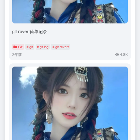
git revert简单记录
Git
# git
# git log
# git revert
2年前
4.8K