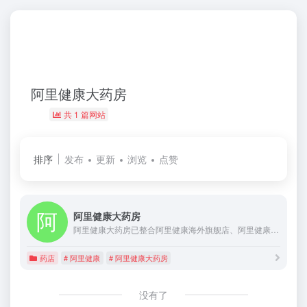
阿里健康大药房
共 1 篇网站
排序
发布
更新
浏览
点赞
阿里健康大药房
阿里健康大药房已整合阿里健康海外旗舰店、阿里健康医药旗舰店、阿里健康药品旗舰店及阿里健康自营品牌旗舰店等近百家天猫店铺 。形成“超级药房” 矩阵，自营业务包含了中西药品、滋补保健、母婴孕产、生活个护、医疗器械、成人计生等多个板块。阿里健康大药房以“不仅全、更安全”为运营宗旨，为消费者提供全面、安全、普惠的医药健康服务。
药店
# 阿里健康
# 阿里健康大药房
没有了