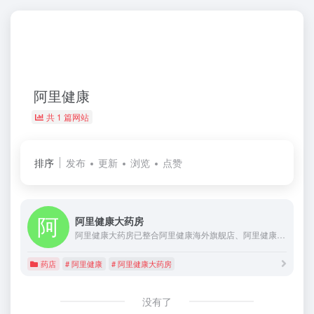
阿里健康
共 1 篇网站
排序
发布
更新
浏览
点赞
阿里健康大药房
阿里健康大药房已整合阿里健康海外旗舰店、阿里健康医药旗舰店、阿里健康药品旗舰店及阿里健康自营品牌旗舰店等近百家天猫店铺 。形成“超级药房” 矩阵，自营业务包含了中西药品、滋补保健、母婴孕产、生活个护、医疗器械、成人计生等多个板块。阿里健康大药房以“不仅全、更安全”为运营宗旨，为消费者提供全面、安全、普惠的医药健康服务。
药店
# 阿里健康
# 阿里健康大药房
没有了