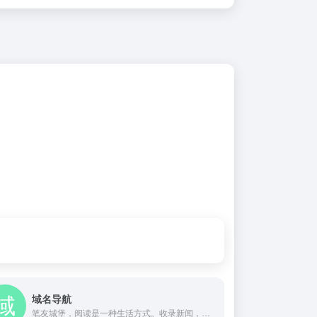
域名导航
笔友城堡，阅读是一种生活方式。收录新闻，小说，电影等优秀网址，提供安全的，绿色的，无广告导航服务。高品质生活，从www.biumall.com开始!