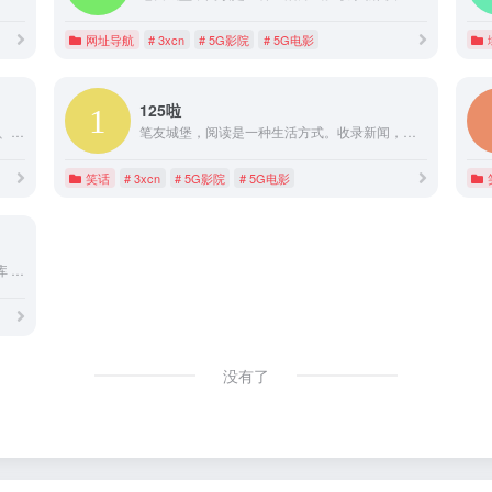
网址导航
# 3xcn
# 5G影院
# 5G电影
125啦
125啦免费电影导航。收录有门户、在线电影、5G影院、新闻资讯、电子书、小说等各种优秀资源网站，提供安全、绿色和便捷的导航服务。
笔友城堡，阅读是一种生活方式。收录新闻，小说，电影等优秀网址，提供安全的，绿色的，无广告导航服务。高品质生活，从www.biumall.com开始!
笑话
# 3xcn
# 5G影院
# 5G电影
免费电影 免费电影 CN影院 追影猫 影猫の仓库 追剧FreeOK 电影资讯 时光网 中国电影 网易电影 1905 VIP解析 牛嘎解析 OK视频解析 766kan视频解析 全民解析 time全民解析VIP 全民解析 购票平台 豆瓣电影 淘...
没有了