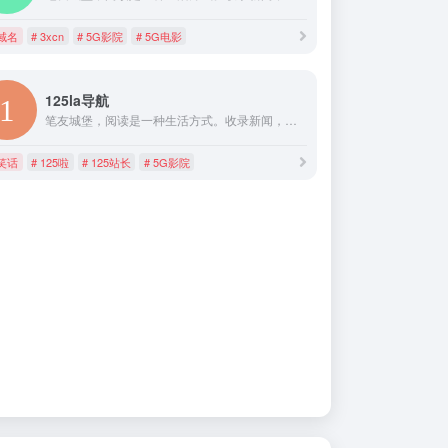
域名
# 3xcn
# 5G影院
# 5G电影
125la导航
笔友城堡，阅读是一种生活方式。收录新闻，小说，电影等优秀网址，提供安全的，绿色的，无广告导航服务。高品质生活，从www.biumall.com开始!
笑话
# 125啦
# 125站长
# 5G影院