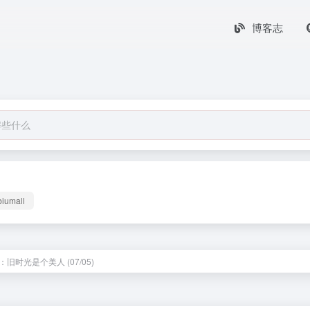
博客志
biumall
旧时光是个美人 (07/05)