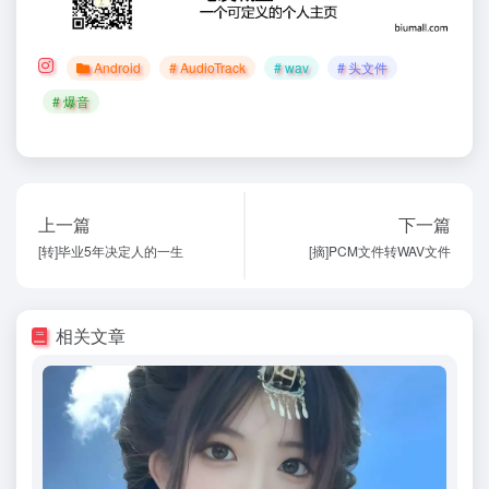
}
}
Android
# AudioTrack
# wav
# 头文件
# 爆音
}
}).
start
();
Log
.
d
(
TAG
,
"Playing"
);
上一篇
下一篇
return
;
[转]毕业5年决定人的一生
[摘]PCM文件转WAV文件
}
相关文章