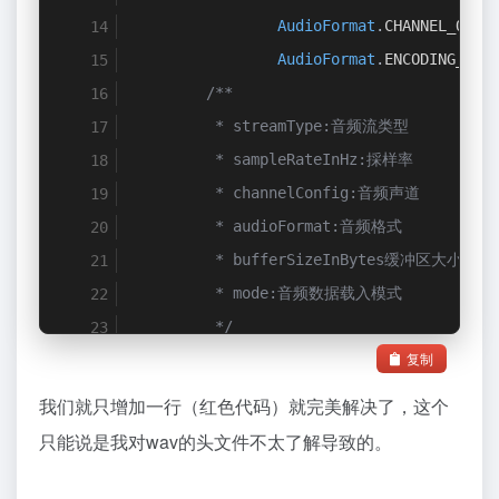
AudioFormat
.
CHANNEL_OUT_
AudioFormat
.
ENCODING_PCM
/**
         * streamType:音频流类型
         * sampleRateInHz:採样率
         * channelConfig:音频声道
         * audioFormat:音频格式
         * bufferSizeInBytes缓冲区大小:
         * mode:音频数据载入模式
         */
复制
        audioTrack 
=
new
AudioTrack
(
Audi
                SAMPLERATEINHZ
,
AudioFor
我们就只增加一行（红色代码）就完美解决了，这个
AudioFormat
.
ENCODING_PCM
只能说是我对wav的头文件不太了解导致的。
AudioTrack
.
MODE_STREAM
);
        audioTrack
.
flush
();