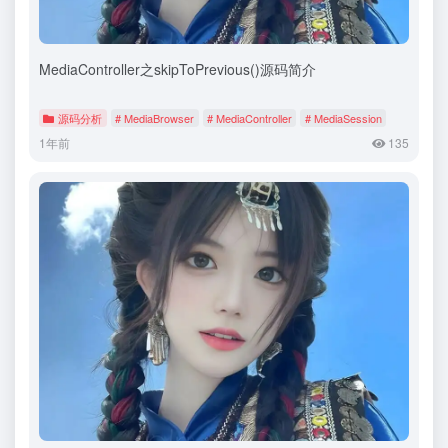
MediaController之skipToPrevious()源码简介
源码分析
# MediaBrowser
# MediaController
# MediaSession
1年前
135