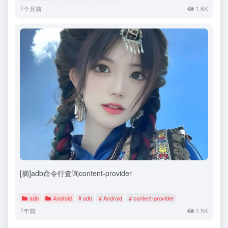
7个月前
1.6K
[摘]adb命令行查询content-provider
adb
Android
# adb
# Android
# content-provider
7年前
1.5K