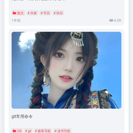
散文
# 作家
# 学历
# 快乐
1年前
4.2K
git常用命令
Git
# git
# 极客导航
# 读书导航