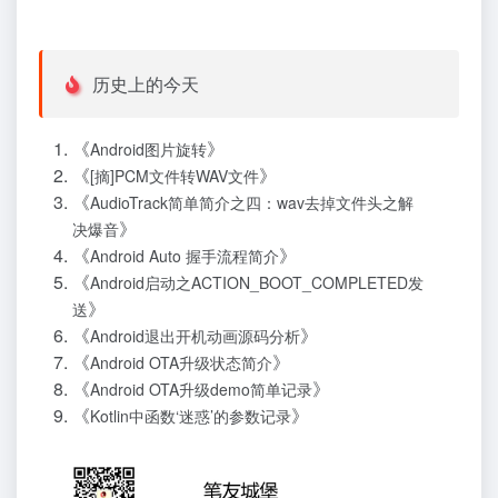
//去除
wav
头文件字节
历史上的今天
      newAudioData 
=
Arrays
.
copyOfRang
《
》
Android图片旋转
new
Thread
(
new
Runnable
()
{
《
》
[摘]PCM文件转WAV文件
@Override
《
AudioTrack简单简介之四：wav去掉文件头之解
》
决爆音
public
void
 run
()
{
《
》
Android Auto 握手流程简介
《
Android启动之ACTION_BOOT_COMPLETED发
if
(
audioTrack 
!=
null
)
》
送
try
{
《
》
Android退出开机动画源码分析
《
》
Android OTA升级状态简介
                        audioTrack
.
play
(
《
》
Android OTA升级demo简单记录
                        audioTrack
.
write
《
》
Kotlin中函数‘迷惑’的参数记录
Thread
.
sleep
(
200
}
catch
(
Interrupted
                        e
.
printStackTrac