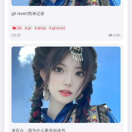
git revert简单记录
Git
# git
# git log
# git revert
2年前
4.8K
龙应台：我为什么要求你读书