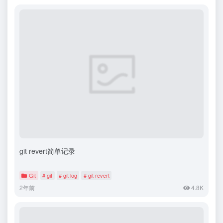
git revert简单记录
Git
# git
# git log
# git revert
2年前
4.8K