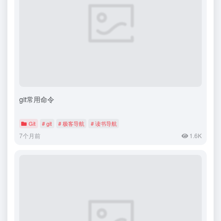
git常用命令
Git
# git
# 极客导航
# 读书导航
7个月前
1.6K