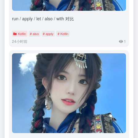
run / apply / let / also / with 对比
Kotlin
# also
# apply
# Kotlin
24小时前
1