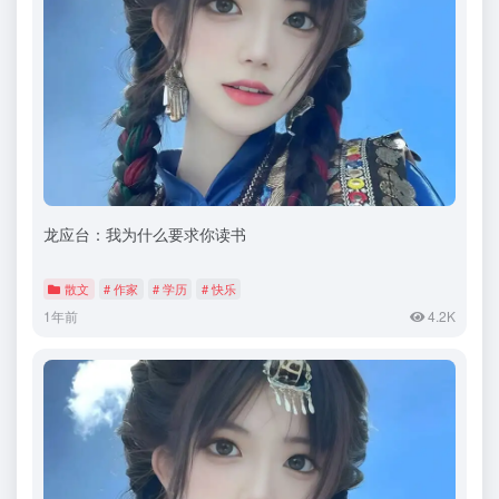
龙应台：我为什么要求你读书
散文
# 作家
# 学历
# 快乐
1年前
4.2K