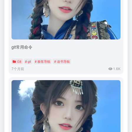
git常用命令
Git
# git
# 极客导航
# 读书导航
7个月前
1.6K