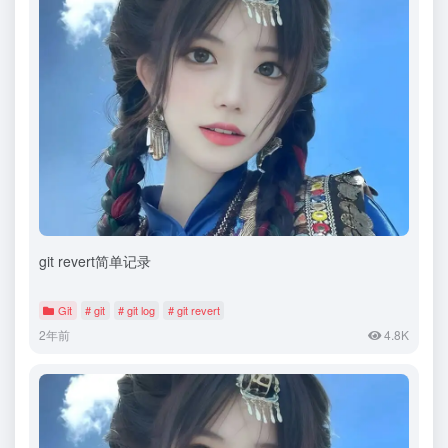
git revert简单记录
Git
# git
# git log
# git revert
2年前
4.8K