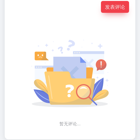
发表评论
暂无评论...