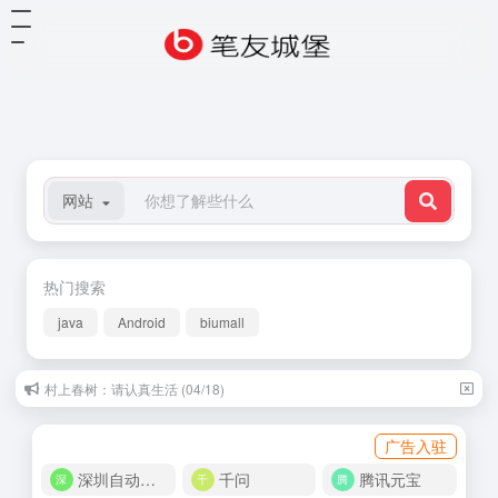
网站
热门搜索
java
Android
biumall
村上春树：请认真生活 (04/18)
广告入驻
深圳自动化商城
千问
腾讯元宝