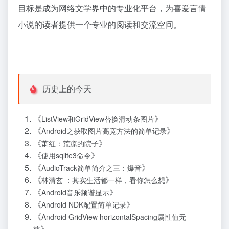
目标是成为网络文学界中的专业化平台，为喜爱言情
小说的读者提供一个专业的阅读和交流空间。
历史上的今天
《
》
ListView和GridView替换滑动条图片
《
》
Android之获取图片高宽方法的简单记录
《
》
萧红：荒凉的院子
《
》
使用sqlite3命令
《
》
AudioTrack简单简介之三：爆音
《
》
林清玄 ：其实生活都一样，看你怎么想
《
》
Android音乐频谱显示
《
》
Android NDK配置简单记录
《
Android GridView horizontalSpacing属性值无
》