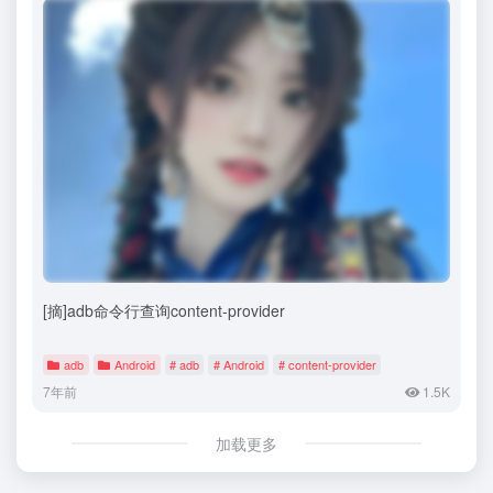
[摘]adb命令行查询content-provider
adb
Android
# adb
# Android
# content-provider
7年前
1.5K
加载更多