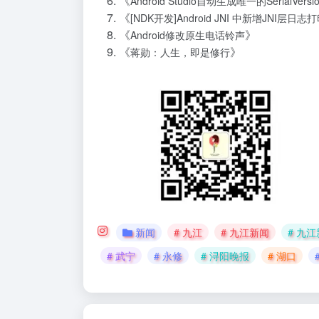
《
Android Studio自动生成唯一的SerialVersi
《
[NDK开发]Android JNI 中新增JNI层日志
《
》
Android修改原生电话铃声
《
》
蒋勋：人生，即是修行
新闻
# 九江
# 九江新闻
# 九
# 武宁
# 永修
# 浔阳晚报
# 湖口