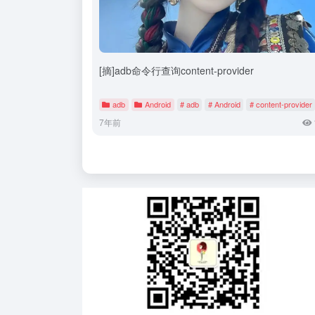
[摘]adb命令行查询content-provider
adb
Android
# adb
# Android
# content-provider
7年前