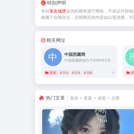
特别声明
本站
笔友城堡
提供的
都来源于网络，不保证外部链
都属于合规合法，后期网页的内容如出现违规，可
相关网址
中国西藏网
中国西藏网创办于2000年5月25日，是全球受众最多、影响最大、报道最权威的涉藏新闻综合网站。有中、英、德、法、藏等5个语种、6个子网，以关注高层动向、追踪藏区时事、钩沉史海秘闻、冷观世界风云为宗旨，全年365×24小时向全球提供涉藏新闻资讯服务。
新闻
# 310
# 314
# 328
热门文章
发布
更新
浏览
点赞