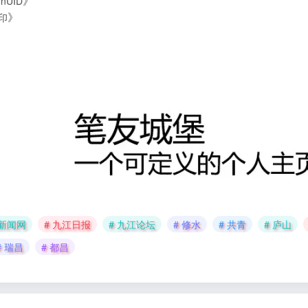
》
onUID
》
打印
江新闻网
# 九江日报
# 九江论坛
# 修水
# 共青
# 庐山
# 瑞昌
# 都昌