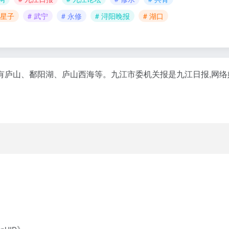
 星子
# 武宁
# 永修
# 浔阳晚报
# 湖口
庐山、鄱阳湖、庐山西海等。九江市委机关报是九江日报,网络媒
》