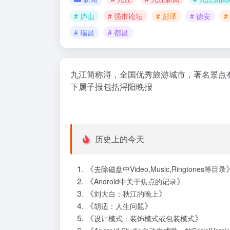
# 庐山
# 强市论坛
# 彭泽
# 德安
#
# 瑞昌
# 都昌
九江简称浔，全国优秀旅游城市，著名景点有
下属子报包括浔阳晚报
历史上的今天
《
去除磁盘中Video,Music,Ringtones等目录
《
》
Android中关于焦点的记录
《
》
刘大白：秋江的晚上
《
》
胡适：人生问题
《
》
设计模式：装饰模式或包装模式