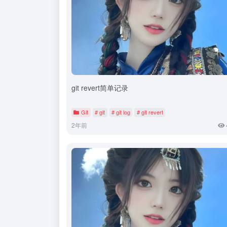
git revert简单记录
Git
# git
# git log
# git revert
2年前