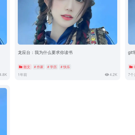
龙应台：我为什么要求你读书
gi
散文
# 作家
# 学历
# 快乐
4.8K
1年前
4.2K
7个