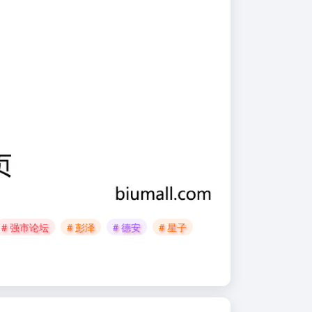
# 强市论坛
# 彭泽
# 德安
# 星子