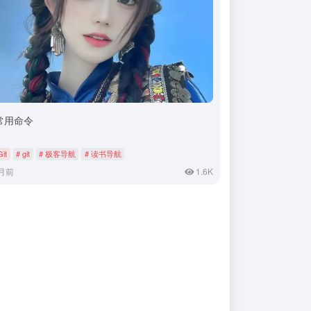
t常用命令
Git
# git
# 极客导航
# 读书导航
月前
1.6K