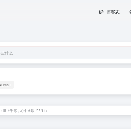
博客志
biumall
世上千寒，心中永暖 (08/14)