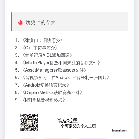
历史上的今天
《
》
张潇冉：旧轨还乡
《
》
C++字符串简介
《
》
简单记录AIDL添加回调
《
》
MediaPlayer播放不同来源的音频文件
《
》
AssetManager读取assets文件
《
》
音视频学习：在Android 平台绘制一张图片
《
》
Android切换语言记录
《
》
DisplayMetrics获取宽高不对
《
》
[摘]常见音视频格式