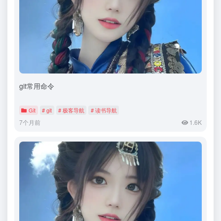
git常用命令
Git
# git
# 极客导航
# 读书导航
7个月前
1.6K