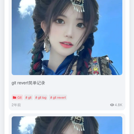
git revert简单记录
Git
# git
# git log
# git revert
2年前
4.8K