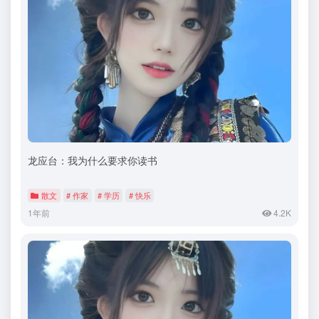
龙应台：我为什么要求你读书
散文
# 作家
# 学历
# 快乐
1年前
4.2K