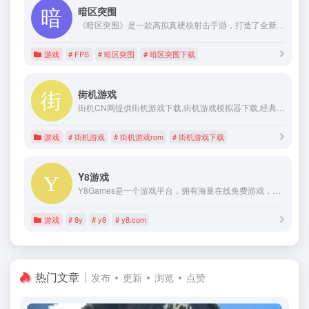
暗区突围
《暗区突围》是一款高拟真硬核射击手游，打造了全新的沉浸式暗区战局体验！这是一个充满未知和危险的战局，有着高自由度的战术策略性，成功从暗区撤离是你的最终目标。你可以全装上阵搜刮战利品享受满载而归，也可能在下一秒被人埋伏一无所有。 倒计时已经开始，做好准备，务必小心，因为，这将是一场硬仗！
游戏
# FPS
# 暗区突围
# 暗区突围下载
街机游戏
街机CN网提供街机游戏下载,街机游戏模拟器下载,经典街机游戏合集下载,MAME模拟器及街机ROM下载,安卓街机游戏手机版下载,街机模拟器游戏大全下载中心！
游戏
# 街机游戏
# 街机游戏rom
# 街机游戏下载
Y8游戏
Y8Games是一个游戏平台，拥有海量在线免费游戏，网站还提供视频，如动画、游戏视频和游戏攻略。这里每小时都在增加新的游戏，快来探索数千款精彩游戏，
游戏
# 8y
# y8
# y8.com
热门文章
发布
更新
浏览
点赞