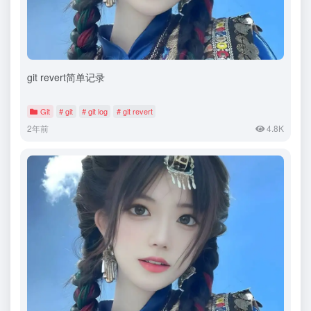
git revert简单记录
Git
# git
# git log
# git revert
2年前
4.8K