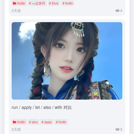
Kotlin
# ==运算符
# Elvis
# Kotlin
2天前
4
run / apply / let / also / with 对比
Kotlin
# also
# apply
# Kotlin
2天前
3