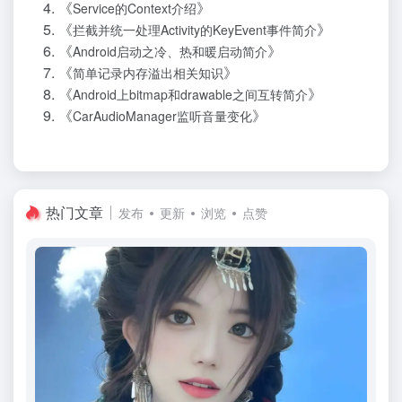
《
》
Service的Context介绍
《
》
拦截并统一处理Activity的KeyEvent事件简介
《
》
Android启动之冷、热和暖启动简介
《
》
简单记录内存溢出相关知识
《
》
Android上bitmap和drawable之间互转简介
《
》
CarAudioManager监听音量变化
热门文章
发布
更新
浏览
点赞