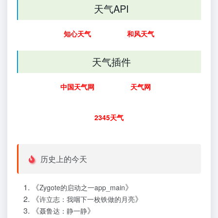
天气API
知心天气
和风天气
天气插件
中国天气网
天气网
2345天气
历史上的今天
《
》
Zygote的启动之一app_main
《
》
许立志：我咽下一枚铁做的月亮
《
》
聂鲁达：静一静